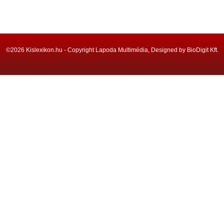
©2026 Kislexikon.hu - Copyright Lapoda Multimédia, Designed by BioDigit Kft.