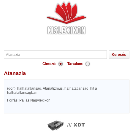
Címszó:
Tartalom:
Atanazia
(gör.), halhatatlanság. Atanatizmus, halhatatlanság; hit a
halhatatlanságban.
Forrás: Pallas Nagylexikon