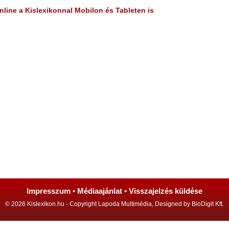
line a Kislexikonnal Mobilon és Tableten is
Impresszum
•
Médiaajánlat
•
Visszajelzés küldése
© 2026 Kislexikon.hu - Copyright Lapoda Multimédia, Designed by BioDigit Kft.