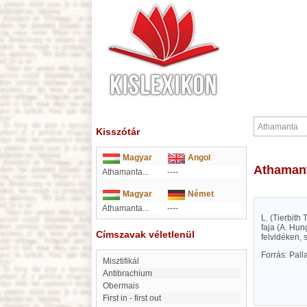
Kisszótár
Magyar
Angol
Athaman
Athamanta...
----
Magyar
Német
Athamanta...
----
L. (Tierbith
faja (A. Hun
Címszavak véletlenül
felvidéken, 
Forrás: Pal
Misztifikál
Antibrachium
Obermais
first in - first out