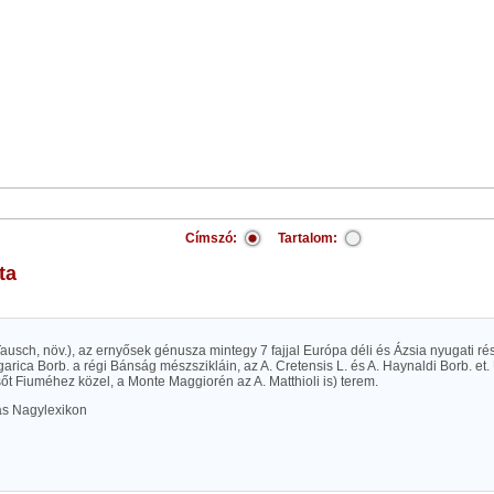
Címszó:
Tartalom:
ta
 Tausch, növ.), az ernyősek génusza mintegy 7 fajjal Európa déli és Ázsia nyugati 
garica Borb. a régi Bánság mészszikláin, az A. Cretensis L. és A. Haynaldi Borb. et. 
sőt Fiuméhez közel, a Monte Maggiorén az A. Matthioli is) terem.
las Nagylexikon