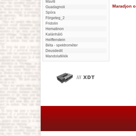
Maviti
Maradjon on
Guadagnoli
Spóra
förgeteg_2
Fridolin
Hematinon
Kalánháló
Helffenstein
béta - spektrométer
Deusdedit
Mandolafélék