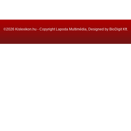
©2026 Kislexikon.hu - Copyright Lapoda Multimédia, Designed by BioDigit Kft.