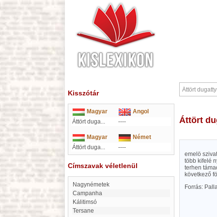
Kisszótár
Magyar
Angol
Áttört d
Áttört duga...
----
Magyar
Német
Áttört duga...
----
emelö sziva
több kifelé 
Címszavak véletlenül
terhen támad
következő fö
Nagynémetek
Forrás: Pal
Campanha
Kálitimsó
Tersane