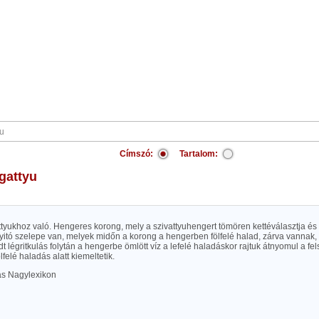
Címszó:
Tartalom:
ugattyu
ttyukhoz való. Hengeres korong, mely a szivattyuhengert tömören kettéválasztja é
nyitó szelepe van, melyek midőn a korong a hengerben fölfelé halad, zárva vannak,
t légritkulás folytán a hengerbe ömlött víz a lefelé haladáskor rajtuk átnyomul a fel
lfelé haladás alatt kiemeltetik.
las Nagylexikon