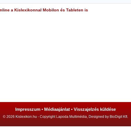
line a Kislexikonnal Mobilon és Tableten is
Impresszum
•
Médiaajánlat
•
Visszajelzés küldése
© 2026 Kislexikon.hu - Copyright Lapoda Multimédia, Designed by BioDigit Kft.