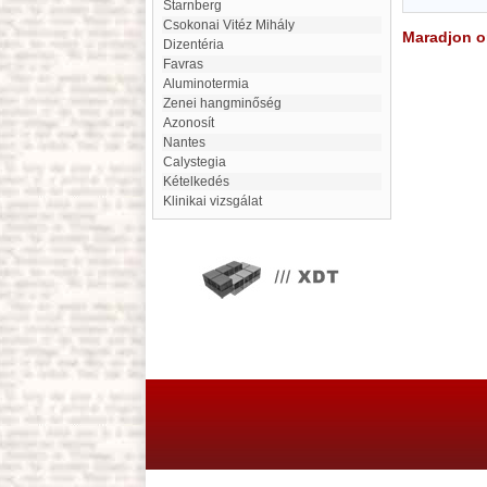
Starnberg
Csokonai Vitéz Mihály
Maradjon on
dizentéria
Favras
aluminotermia
zenei hangminőség
Azonosít
Nantes
Calystegia
Kételkedés
klinikai vizsgálat