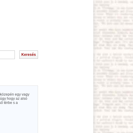
s közepén egy vagy
 úgy hogy az alsó
ső térbe s a