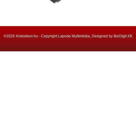
©2026 Kislexikon.hu - Copyright Lapoda Multimédia, Designed by BioDigit Kft.