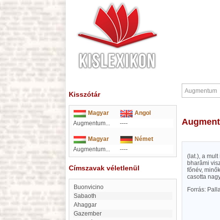
Kisszótár
Magyar
Angol
Augmen
Augmentum...
----
Magyar
Német
Augmentum...
----
(lat.), a mul
bharâmi vis
Címszavak véletlenül
főnév, minő
casotta nagy
Buonvicino
Forrás: Pal
Sabaoth
Ahaggar
Gazember