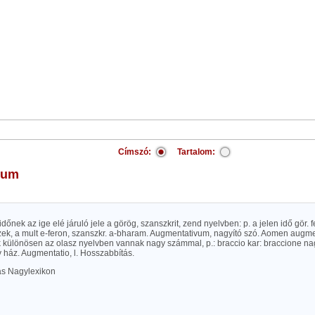
Címszó:
Tartalom:
tum
t időnek az ige elé járuló jele a görög, szanszkrit, zend nyelvben: p. a jelen idő gör.
f
zek, a mult
e-feron
, szanszkr. a-bharam. Augmentativum, nagyító szó. Aomen augme
k különösen az olasz nyelvben vannak nagy számmal, p.: braccio kar: braccione nag
 ház. Augmentatio, l. Hosszabbítás.
las Nagylexikon