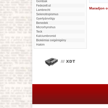
Gombák
Fedezett ut
Maradjon on
Lambrecht
Selenotropismus
Gyertyánvölgy
Benedek
Microrhynshus
Teck
Kalciumbromid
Biokémiai oxigénigény
hakim