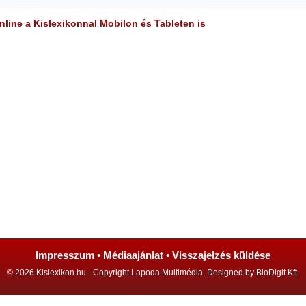
line a Kislexikonnal Mobilon és Tableten is
Impresszum
•
Médiaajánlat
•
Visszajelzés küldése
© 2026 Kislexikon.hu - Copyright Lapoda Multimédia, Designed by BioDigit Kft.