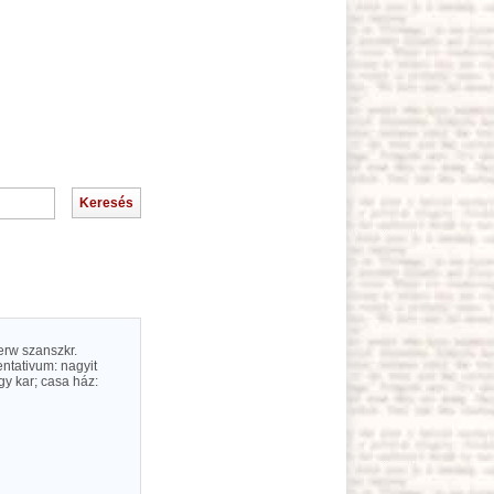
erw
szanszkr.
ntativum: nagyit
y kar; casa ház: