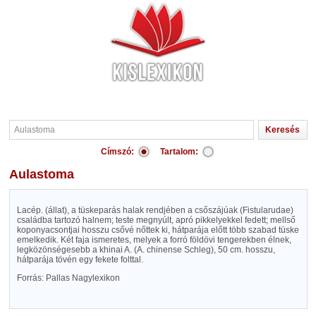
Címszó:
Tartalom:
Aulastoma
Lacép. (állat), a tüskeparás halak rendjében a csőszájúak (Fistularudae)
családba tartozó halnem; teste megnyúlt, apró pikkelyekkel fedett; mellső
koponyacsontjai hosszu csővé nőttek ki, hátparája előtt több szabad tüske
emelkedik. Két faja ismeretes, melyek a forró földövi tengerekben élnek,
legközönségesebb a khinai A. (A. chinense Schleg), 50 cm. hosszu,
hátparája tövén egy fekete folttal.
Forrás: Pallas Nagylexikon