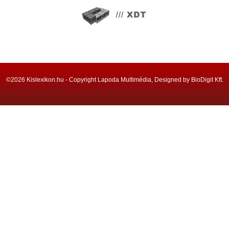
©2026 Kislexikon.hu - Copyright Lapoda Multimédia, Designed by BioDigit Kft.