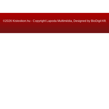
©2026 Kislexikon.hu - Copyright Lapoda Multimédia, Designed by BioDigit Kft.