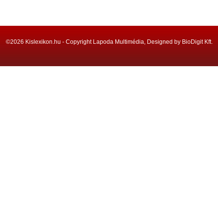
©2026 Kislexikon.hu - Copyright Lapoda Multimédia, Designed by BioDigit Kft.