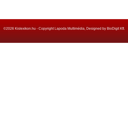
©2026 Kislexikon.hu - Copyright Lapoda Multimédia, Designed by BioDigit Kft.