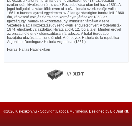
kit Rozas diktátor rémuralma idején gyilkoltak meg (1841). A család
ezután számkivetésben élt, s csak Rozas bukása után tért haza 1851. A.
jogot hallgatott, azután több éven át a «Nacional» szerkesztője volt, s
1861. a buenos-ayresi egyetemen az államgazdaságtan tanára lett. 1860
óta, képviselő volt, és Sarmiento kormányra járásakor 1868. az
igazságügyi, vallás- és közoktatásügyi miniszteri tárcákat viselte.
Vezetése alatt a közoktatásügy rendkivüli lendületet nyert. A föderalisták
1874. elnöknek választották. Hivatalát okt. 12. foglalta el. Minden erővel
az ország jólétének előmozdításán fáradozott. A halál Európából
hazájába utazása alatt érte őt utol. V. ö. Loyez: Historia de la republica
Argentina. Dominguez Historia Argentina. (1861.)
Forrás: Pallas Nagylexikon
©2026 Kislexikon.hu - Copyright Lapoda Multimédia, Designed by BioDigit Kft.