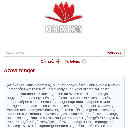
Címszó:
Tartalom:
Azovi-tenger
(az ókoriak Palus Maeotis-a), a Fekete-tenger északi öble; vele a Krim és
Taman félsziget közt levő Kercsi vagyis Jenikelei-szoros köti össze.
2
Területe körülbelül 35 km
. Egészen orosz föld veszi körül; partjai
nagyobbára alacsonyak és lagunákkal takartak. Keleti keskeny része
tulajdonképen a Don torkolata, a. Taganrogi-öböl, nyugaton a Krim-
félszigetbe benyuik a Gniloje More (Rest-tenger), amelyet az alacsoy
Arabath nevü földnyelv választ el; ha keleti szél fuj, a genicsü keskeny
szoroson a viz behatol a Szivas-vagyis Gniloje Moréba és azt betakarja;
ha a szél megszünik, a viz visszafolyik és büdös kigőzölgésénél fogva az
emberek egészségét veszélyeztető iszapot hagy hátra. A legnagyobb
mélység 15-16 m. a Taganrogi-öbölben alig 3,5 m.; ezért csak kisebb