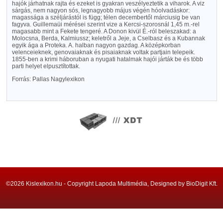
hajók járhatnak rajta és ezeket is gyakran veszélyeztetik a viharok. A viz
sárgás, nem nagyon sós, legnagyobb május végén hóolvadáskor:
magassága a széljárástól is függ; télen decembertől márciusig be van
fagyva. Guillemaüi mérései szerint vize a Kercsi-szorosnál 1,45 m.-rel
magasabb mint a Fekete tengeré. A Donon kivül É.-ról beleszakad: a
Molocsna, Berda, Kalmiussz; keletről a Jeje, a Cselbasz és a Kubannak
egyik ága a Proteka. A. halban nagyon gazdag. A középkorban
velenceieknek, genovaiaknak és pisaiaknak voltak partjain telepeik.
1855-ben a krimi háboruban a nyugati hatalmak hajói járták be és több
parti helyet elpusztítottak.
Forrás: Pallas Nagylexikon
©2026 Kislexikon.hu - Copyright Lapoda Multimédia, Designed by BioDigit Kft.