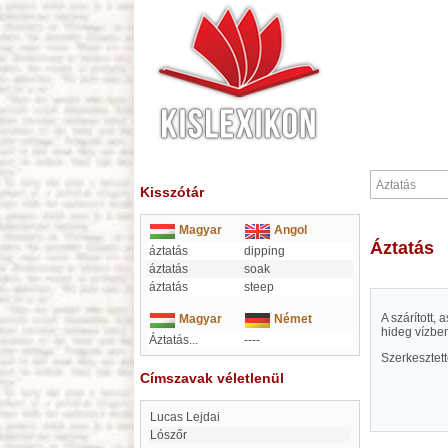
Kisszótár
Magyar
Angol
Áztatás
áztatás
dipping
áztatás
soak
áztatás
steep
A szárított,
Magyar
Német
hideg vízben
Áztatás...
----
Szerkesztet
Címszavak véletlenül
Lucas Lejdai
Lószőr