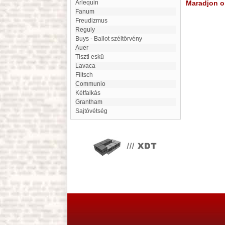
arlequin
Maradjon on
Fanum
freudizmus
Reguly
Buys - Ballot széltörvény
Auer
Tiszti eskü
Lavaca
Filtsch
Communio
Kétfalkás
Grantham
Sajtóvétség