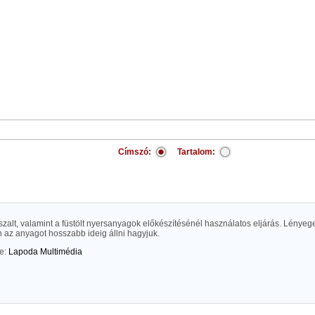
Címszó:
Tartalom:
 aszalt, valamint a füstölt nyersanyagok előkészítésénél használatos eljárás. Lénye
 az anyagot hosszabb ideig állni hagyjuk.
te:
Lapoda Multimédia