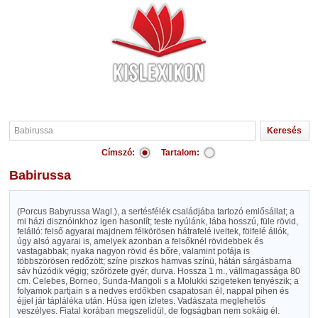
Címszó:
Tartalom:
Babirussa
(Porcus Babyrussa Wagl.), a sertésfélék családjába tartozó emlősállat; a
mi házi disznóinkhoz igen hasonlít; teste nyúlánk, lába hosszú, füle rövid,
felálló: felső agyarai majdnem félkörösen hátrafelé iveltek, fölfelé állók,
úgy alsó agyarai is, amelyek azonban a felsőknél rövidebbek és
vastagabbak; nyaka nagyon rövid és bőre, valamint pofája is
többszörösen redőzött; színe piszkos hamvas színü, hátán sárgásbarna
sáv húzódik végig; szőrözete gyér, durva. Hossza 1 m., vállmagassága 80
cm. Celebes, Borneo, Sunda-Mangoli s a Molukki szigeteken tenyészik; a
folyamok partjain s a nedves erdőkben csapatosan él, nappal pihen és
éjjel jár tápláléka után. Húsa igen ízletes. Vadászata meglehetős
veszélyes. Fiatal korában megszelidül, de fogságban nem sokáig él.