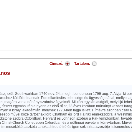
Címszó:
Tartalom:
ános
sz, szül. Southwarkban 1740 nov. 24., megh. Londonban 1799 aug. 7. Atyja, ki posz
roshoz küldötte inasnak. Porcellánfestési tehetsége és ügyessége által, mellyel a
rt, magára vonta néhány szobrász figyelmét. Miután egy társaságtól, mely ifjú tehe
ul, tízszer egymásután elnyerte az első díjat, 23 éves korában márványt kezdett far
nyert a királyi akadémián, melynek 1770-ben tagja is lett. Hírnévre azonban csak Ma
elesebb művei közé tartoznak lord Chatham és lord Halifax emlékszobrai a Westmin
ckstone szobra Oxfordban, Hervard és Johnson szobrai a Pál- templomban, továbbá 
a Christ-Church Collegeben Oxfordban és a göttingai egyetemi könyvtárban. Művei
mint meseköltő, aszkéta tanokat hirdető iró és igen sok sírirat szerzője is ismeretes v