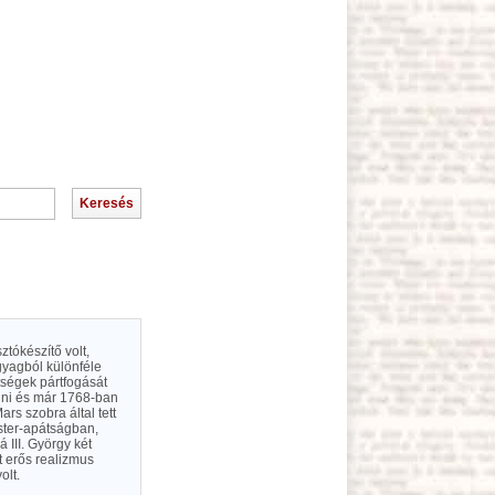
tókészítő volt,
gyagból különféle
tségek pártfogását
agni és már 1768-ban
rs szobra által tett
ster-apátságban,
III. György két
t erős realizmus
olt.