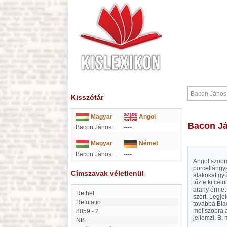
Kisszótár
Magyar
Angol
Bacon J
Bacon János...
----
Magyar
Német
Bacon János...
----
Angol szobrá
porcellángyá
Címszavak véletlenül
alakokat gyú
tűzte ki cél
arany érmet 
Rethel
szert. Legj
Refutatio
továbbá Bla
mellszobra 
8859 - 2
jellemzi. B. 
NB.