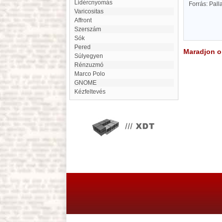
Lidércnyomás
Forrás: Pal
Varicositas
Affront
Szerszám
Sók
Pered
Maradjon on
Súlyegyen
Rénzuzmó
Marco Polo
GNOME
Kézfeltevés