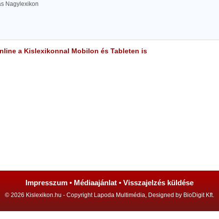
las Nagylexikon
line a Kislexikonnal Mobilon és Tableten is
Impresszum
•
Médiaajánlat
•
Visszajelzés küldése
© 2026 Kislexikon.hu - Copyright Lapoda Multimédia, Designed by BioDigit Kft.