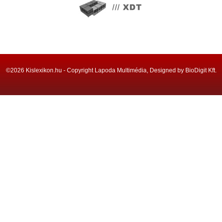
©2026 Kislexikon.hu - Copyright Lapoda Multimédia, Designed by BioDigit Kft.