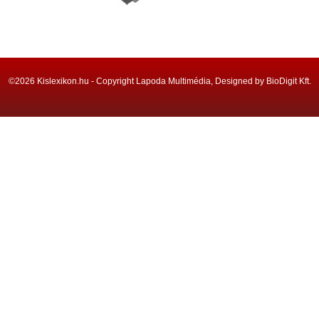
©2026 Kislexikon.hu - Copyright Lapoda Multimédia, Designed by BioDigit Kft.