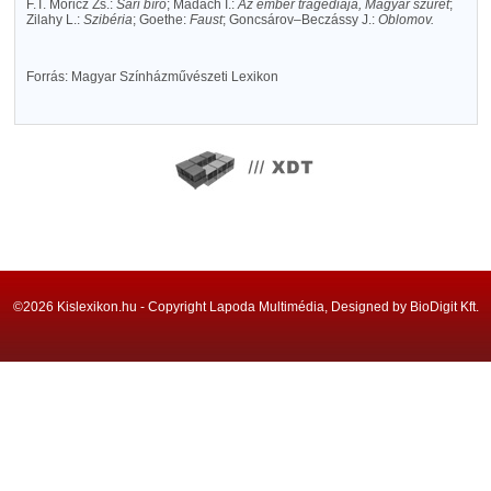
F.T. Móricz Zs.:
Sári bíró
; Madách I.:
Az ember tragédiája, Magyar szüret
;
Zilahy L.:
Szibéria
; Goethe:
Faust
; Goncsárov–Beczássy J.:
Oblomov.
Forrás: Magyar Színházművészeti Lexikon
©2026 Kislexikon.hu - Copyright Lapoda Multimédia, Designed by BioDigit Kft.