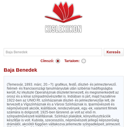
Címszó:
Tartalom:
Baja Benedek
(Temesvár, 1893. márc. 20.–?): grafikus, festő, díszlet- és jelmeztervező.
Német- és franciaországi tanulmányutak után szibériai hadifogságba
került. Az irkutszki Operaháznak díszletet tervezett, és megismerkedett az
orosz és a kínai színpadművészettel is. Indiában is járt, majd hazatérve
1922-ben az UNIO Rt. színházainak díszlet- és jelmeztervezője lett, de
tervezett a Vígszínháznak és a Városi Színháznak is. Iparművészeti és
népművészeti akciók, kiállítások, rendezvények, egy.-ek, valamint filmek
számára is dolgozott. 1925-ben társrend.-je volt az első m.
színpadművészeti kiállításnak. Színházi plakátok, könyvillusztrációk
készítője is volt. Kubista, szecessziós, népművészeti jellegű képszerűség
drámától, akciótól függően váltakozva jellemezte színpadképeit, jelmezeit.