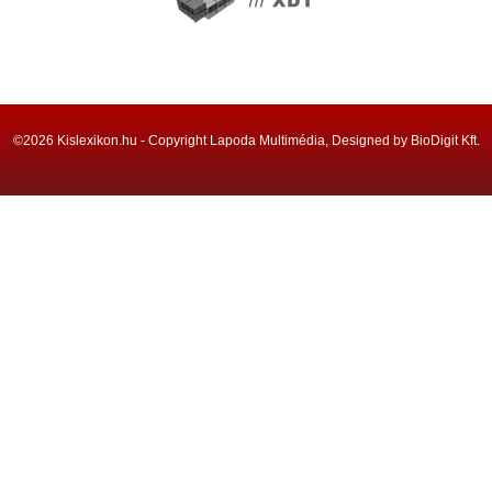
©2026 Kislexikon.hu - Copyright Lapoda Multimédia, Designed by BioDigit Kft.