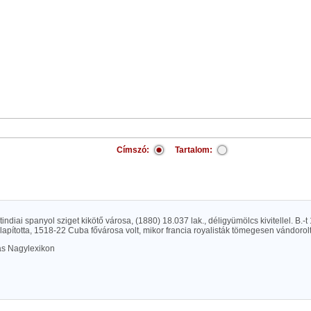
Címszó:
Tartalom:
ndiai spanyol sziget kikötő városa, (1880) 18.037 lak., déligyümölcs kivitellel. B.-
apította, 1518-22 Cuba fővárosa volt, mikor francia royalisták tömegesen vándorol
las Nagylexikon