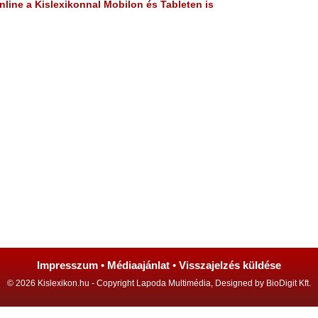
line a Kislexikonnal Mobilon és Tableten is
Impresszum
•
Médiaajánlat
•
Visszajelzés küldése
© 2026 Kislexikon.hu - Copyright Lapoda Multimédia, Designed by BioDigit Kft.