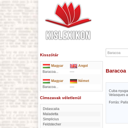
Kisszótár
Magyar
Angol
Baracoa
Baracoa...
----
Magyar
Német
Baracoa...
----
Cuba nyugati
Velasques al
Címszavak véletlenül
Forrás: Pal
didascalia
Maladetta
Simplicius
feldstecher