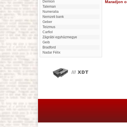
Demion
Maradjon on
Taleman
Numeralia
Nemzeti bank
Geber
Teizmus
Carfiol
Zágrábi egyházmegye
Geib
Bradford
Nadar Félix