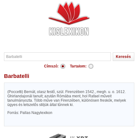
Címszó:
Tartalom:
Barbatelli
(Poccetti) Bernát, olasz festő, szül. Firenzében 1542., megh. u. o. 1612.
Ghirlandajonál tanult; azután Rómába ment, hol Rafael műveit
tanulmányozta. Több műve van Firenzében, különösen freskók, melyek
ügyes és tetszetős stiljük által tűnnek ki.
Forrás: Pallas Nagylexikon