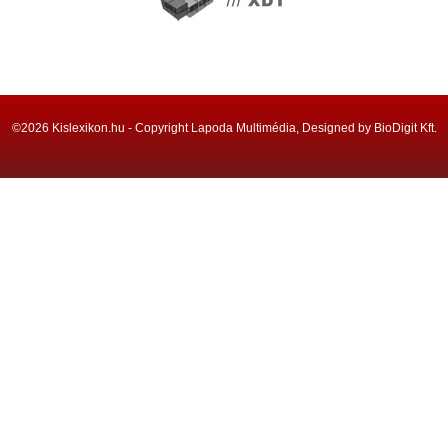
©2026 Kislexikon.hu - Copyright Lapoda Multimédia, Designed by BioDigit Kft.