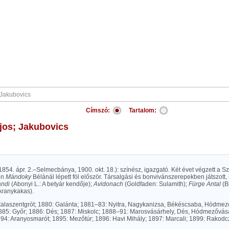
Címszó:
Tartalom:
ajos; Jakubovics
854. ápr. 2.–Selmecbánya, 1900. okt. 18.): színész, igazgató. Két évet végzett a 
en
Mándoky
Bélánál lépett föl először. Társalgási és bonvivánszerepekben játszott, 
ndi
(Abonyi L.: A betyár kendője);
Avidonach
(Goldfaden: Sulamith);
Fürge Antal
(B
Aranykakas).
Zalaszentgrót; 1880: Galánta; 1881–83: Nyitra, Nagykanizsa, Békéscsaba, Hódmez
885: Győr; 1886: Dés; 1887: Miskolc; 1888–91: Marosvásárhely, Dés, Hódmezővásá
94: Aranyosmarót; 1895: Mezőtúr; 1896: Havi Mihály; 1897: Marcali; 1899: Rakodc