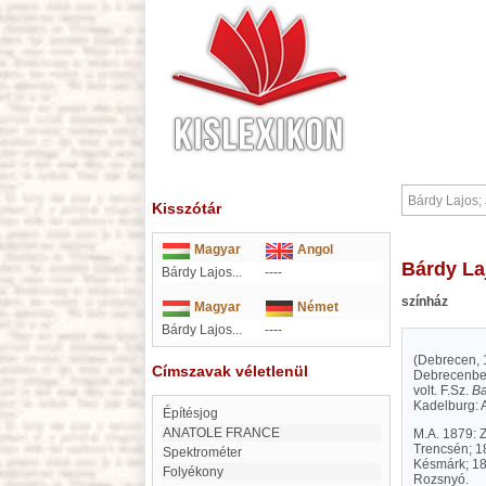
Kisszótár
Magyar
Angol
Bárdy L
Bárdy Lajos...
----
színház
Magyar
Német
Bárdy Lajos...
----
(Debrecen, 1
Címszavak véletlenül
Debrecenb
volt. F.Sz.
Ba
Kadelburg: 
Építésjog
ANATOLE FRANCE
M.A. 1879: 
Trencsén; 1
Spektrométer
Késmárk; 18
Folyékony
Rozsnyó.