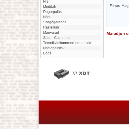
Niel
Forrás: Mag
Meddáh
Degorgálás
náci
Szegőgerenda
Rastellum
Magyarád
Maradjon on
Saint - Catherine
Trimetilvinilammoniumhidroxid
Nacionalisták
Bódé