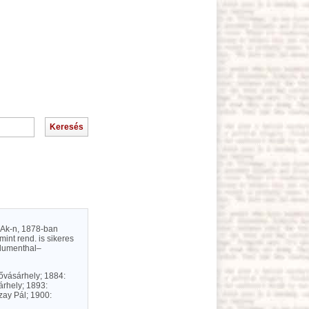
SzAk-n, 1878-ban
mint rend. is sikeres
lumenthal–
ővásárhely; 1884:
rhely; 1893:
zay Pál; 1900: