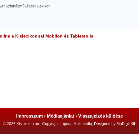
yar Színházművészeti Lexikon
line a Kislexikonnal Mobilon és Tableten is
Impresszum
•
Médiaajánlat
•
Visszajelzés küldése
© 2026 Kislexikon.hu - Copyright Lapoda Multimédia, Designed by BioDigit Kft.