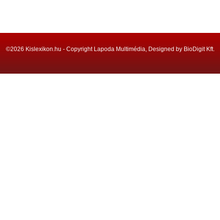
©2026 Kislexikon.hu - Copyright Lapoda Multimédia, Designed by BioDigit Kft.