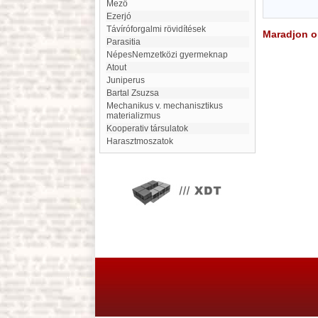
Mező
Ezerjó
távíróforgalmi rövidítések
Maradjon on
Parasitia
NépesNemzetközi gyermeknap
atout
juniperus
Bartal Zsuzsa
mechanikus v. mechanisztikus
materializmus
Kooperativ társulatok
Harasztmoszatok