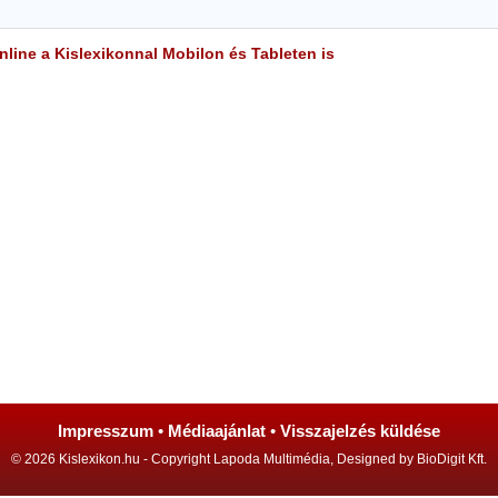
line a Kislexikonnal Mobilon és Tableten is
Impresszum
•
Médiaajánlat
•
Visszajelzés küldése
© 2026 Kislexikon.hu - Copyright Lapoda Multimédia, Designed by BioDigit Kft.