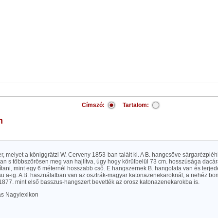
Címszó:
Tartalom:
n
, melyet a königgrätzi W. Cerveny 1853-ban talált ki. A B. hangcsöve sárgarézpléh
an s többszörösen meg van hajlítva, úgy hogy körülbelül 73 cm. hosszúsága dacár
ítani, mint egy 6 méternél hosszabb cső. E hangszernek B. hangolata van és terjede
u a-ig. A B. használatban van az osztrák-magyar katonazenekaroknál, a nehéz b
; 1877. mint első basszus-hangszert bevették az orosz katonazenekarokba is.
las Nagylexikon