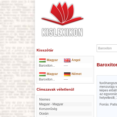
Kisszótár
Magyar
Angol
Baroxito
Baroxiton...
----
Magyar
Német
Baroxiton...
----
fuvóhangszer
menzurája v
Címszavak véletlenül
képes előáll
az egyvonás
helyettesíti
Niemes
Magyar - Magyar
Forrás: Pal
korszerűség
Oceán