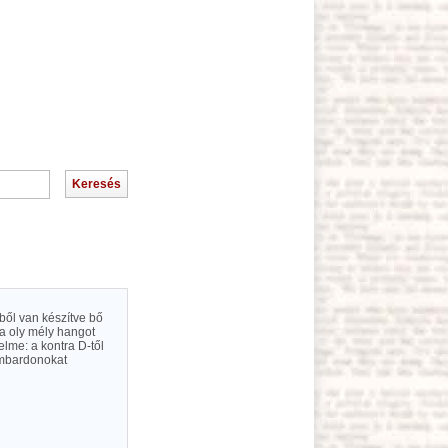
ből van készítve bő
a oly mély hangot
lme: a kontra D-től
ombardonokat