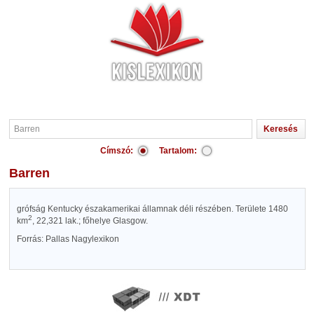
Címszó:
Tartalom:
Barren
grófság Kentucky északamerikai államnak déli részében. Területe 1480
2
km
, 22,321 lak.; főhelye Glasgow.
Forrás: Pallas Nagylexikon