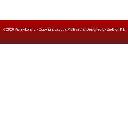
©2026 Kislexikon.hu - Copyright Lapoda Multimédia, Designed by BioDigit Kft.