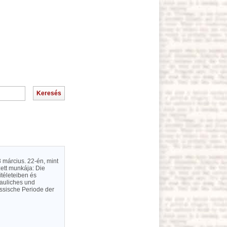
3 március. 22-én, mint
ett munkája: Die
itéleteiben és
bauliches und
ssische Periode der