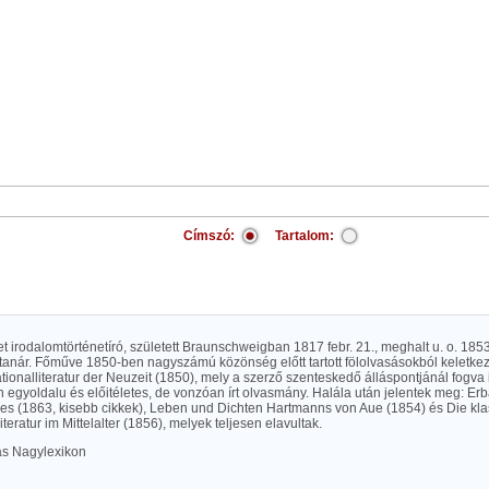
Címszó:
Tartalom:
t irodalomtörténetíró, született Braunschweigban 1817 febr. 21., meghalt u. o. 185
tanár. Főműve 1850-ben nagyszámú közönség előtt tartott fölolvasásokból keletkez
ionalliteratur der Neuzeit (1850), mely a szerző szenteskedő álláspontjánál fogva 
 egyoldalu és előitéletes, de vonzóan írt olvasmány. Halála után jelentek meg: Er
es (1863, kisebb cikkek), Leben und Dichten Hartmanns von Aue (1854) és Die kla
teratur im Mittelalter (1856), melyek teljesen elavultak.
las Nagylexikon