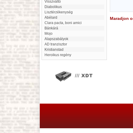
Visszváltó
diabolikus
Lisztérzékenység
Abélard
Maradjon on
clara pacta, boni amici
Bánkárá
Mojo
Alapszabályok
AD tranzisztor
Kristianstad
Heroikus regény