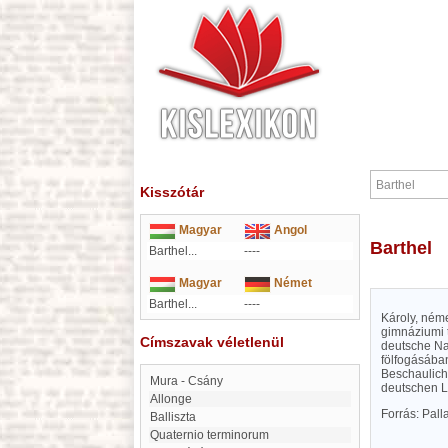
Kisszótár
Magyar
Angol
Barthel
Barthel...
----
Magyar
Német
Barthel...
----
Károly, néme
gimnáziumi 
Címszavak véletlenül
deutsche Nat
fölfogásában
Beschaulich
Mura - Csány
deutschen Li
allonge
Forrás: Pal
balliszta
Quaternio terminorum