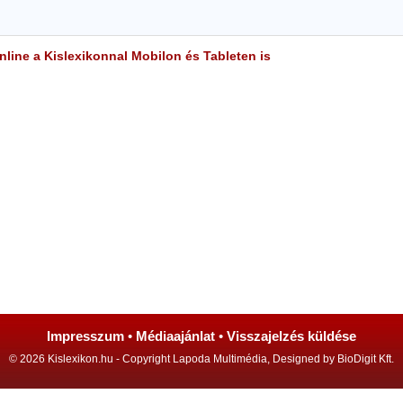
line a Kislexikonnal Mobilon és Tableten is
Impresszum
•
Médiaajánlat
•
Visszajelzés küldése
© 2026 Kislexikon.hu - Copyright Lapoda Multimédia, Designed by BioDigit Kft.