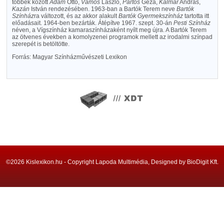
többek között
Ádám
Ottó,
Vámos
László,
Pártos
Géza,
Kalmár
András,
Kazán
István rendezésében. 1963-ban a Bartók Terem neve
Bartók
Színház
ra változott, és az akkor alakult
Bartók Gyermekszínház
tartotta itt
előadásait. 1964-ben bezárták. Átépítve 1967. szept. 30-án
Pesti Színház
néven, a Vígszínház kamaraszínházaként nyílt meg újra. A Bartók Terem
az ötvenes években a komolyzenei programok mellett az irodalmi színpad
szerepét is betöltötte.
Forrás: Magyar Színházművészeti Lexikon
©2026 Kislexikon.hu - Copyright Lapoda Multimédia, Designed by BioDigit Kft.