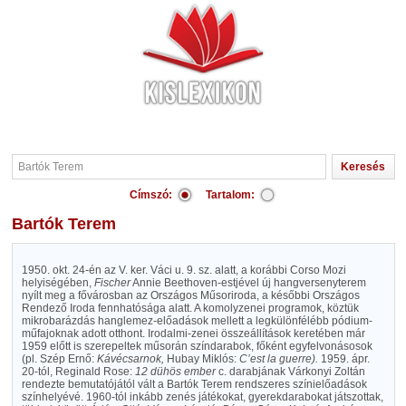
Címszó:
Tartalom:
Bartók Terem
1950. okt. 24-én az V. ker. Váci u. 9. sz. alatt, a korábbi Corso Mozi
helyiségében,
Fischer
Annie Beethoven-estjével új hangversenyterem
nyílt meg a fővárosban az Országos Műsoriroda, a későbbi Országos
Rendező Iroda fennhatósága alatt. A komolyzenei programok, köztük
mikrobarázdás hanglemez-előadások mellett a legkülönfélébb pódium-
műfajoknak adott otthont. Irodalmi-zenei összeállítások keretében már
1959 előtt is szerepeltek műsorán színdarabok, főként egyfelvonásosok
(pl. Szép Ernő:
Kávécsarnok,
Hubay Miklós:
C’est la guerre).
1959. ápr.
20-tól, Reginald Rose:
12 dühös ember
c. darabjának Várkonyi Zoltán
rendezte bemutatójától vált a Bartók Terem rendszeres színielőadások
színhelyévé. 1960-tól inkább zenés játékokat, gyerekdarabokat játszottak,