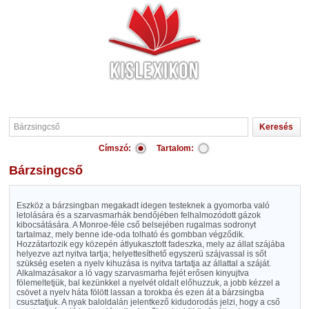
Címszó:
Tartalom:
Bárzsingcső
Eszköz a bárzsingban megakadt idegen testeknek a gyomorba való
letolására és a szarvasmarhák bendőjében felhalmozódott gázok
kibocsátására. A Monroe-féle cső belsejében rugalmas sodronyt
tartalmaz, mely benne ide-oda tolható és gombban végződik.
Hozzátartozik egy közepén átlyukasztott fadeszka, mely az állat szájába
helyezve azt nyitva tartja; helyettesíthető egyszerü szájvassal is sőt
szükség eseten a nyelv kihuzása is nyitva tartatja az állattal a száját.
Alkalmazásakor a ló vagy szarvasmarha fejét erősen kinyujtva
fölemeltetjük, bal kezünkkel a nyelvét oldalt előhuzzuk, a jobb kézzel a
csövet a nyelv háta fölött lassan a torokba és ezen át a bárzsingba
csusztatjuk. A nyak baloldalán jelentkező kidudorodás jelzi, hogy a cső