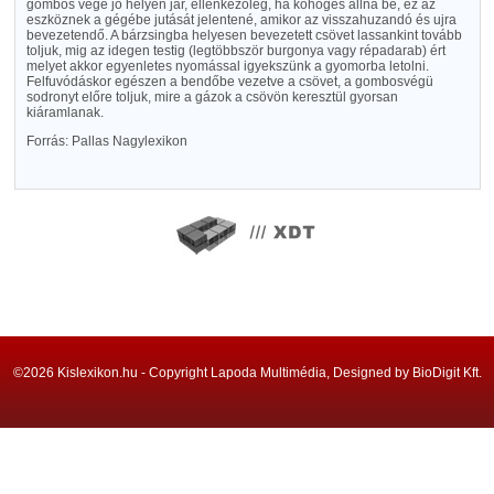
gombos vége jó helyen jár, ellenkezőleg, ha köhögés állna be, ez az
eszköznek a gégébe jutását jelentené, amikor az visszahuzandó és ujra
bevezetendő. A bárzsingba helyesen bevezetett csövet lassankint tovább
toljuk, mig az idegen testig (legtöbbször burgonya vagy répadarab) ért
melyet akkor egyenletes nyomással igyekszünk a gyomorba letolni.
Felfuvódáskor egészen a bendőbe vezetve a csövet, a gombosvégü
sodronyt előre toljuk, mire a gázok a csövön keresztül gyorsan
kiáramlanak.
Forrás: Pallas Nagylexikon
©2026 Kislexikon.hu - Copyright Lapoda Multimédia, Designed by BioDigit Kft.