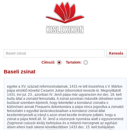
Címszó:
Tartalom:
Baseli zsinat
egyike a XV. század reformzsinatainak, 1431-re lett összehiva s V. Márton
pápa elnöklő követül Cesarini Julian bibornokot nevezte ki. Megnyittatott
1431. évi jul. 23., azonban IV. Jenő pápa már ugyanezen évi dec. 18. kelt
bulla által a zsinatot feloszlatta. A zsinat azonban második ülésében ezen
builával szemben kijelenti, hogy tekintettel a konstanzi zsinatra s
különösen annak Frequens dekretumára a pápa nincs jogosítva a zsinatot
feloszlatni s egyuttal tanácskozásaiban a konstanzi zsinat által
kezdeményezett uj irányt s azon elvet kezdte érvényre juttatni, hogy a
zsinat a pápa felett áll. IV. Jenő a viszonyok nyomása alatt s egyszersmind
Zsigmond császár-király befolyása és a milanói hercegnek az egyházi
állam elleni hadi sikerei következtében 1433 dec. 15. kelt bullájában