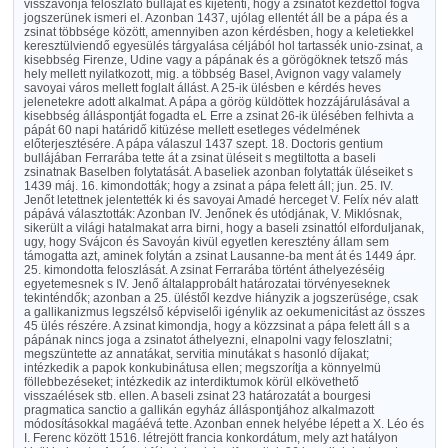
visszavonja feloszlató bulláját és kijetenti, hogy a zsinatot kezdettől fogva
jogszerünek ismeri el. Azonban 1437, ujólag ellentét áll be a pápa és a
zsinat többsége között, amennyiben azon kérdésben, hogy a keletiekkel
keresztülviendő egyesülés tárgyalása céljából hol tartassék unio-zsinat, a
kisebbség Firenze, Udine vagy a pápának és a görögöknek tetsző más
hely mellett nyilatkozott, mig. a többség Basel, Avignon vagy valamely
savoyai város mellett foglalt állást. A 25-ik ülésben e kérdés heves
jelenetekre adott alkalmat. A pápa a görög küldöttek hozzájárulásával a
kisebbség álláspontját fogadta eL Erre a zsinat 26-ik ülésében felhivta a
pápát 60 napi határidő kitüzése mellett esetleges védelmének
előterjesztésére. A pápa válaszul 1437 szept. 18. Doctoris gentium
bullájában Ferrarába tette át a zsinat üléseit s megtiltotta a baseli
zsinatnak Baselben folytatását. A baseliek azonban folytatták üléseiket s
1439 máj. 16. kimondották; hogy a zsinat a pápa felett áll; jun. 25. IV.
Jenőt letettnek jelentették ki és savoyai Amadé herceget V. Felíx név alatt
pápává választották: Azonban IV. Jenőnek és utódjának, V. Miklósnak,
sikerült a világi hatalmakat arra birni, hogy a baseli zsinattól elforduljanak,
ugy, hogy Svájcon és Savoyán kivül egyetlen keresztény állam sem
támogatta azt, aminek folytán a zsinat Lausanne-ba ment át és 1449 ápr.
25. kimondotta feloszlását. A zsinat Ferrarába történt áthelyezéséig
egyetemesnek s IV. Jenő általapprobált határozatai törvényeseknek
tekinténdők; azonban a 25. üléstől kezdve hiányzik a jogszerüsége, csak
a gallikanizmus legszélső képviselői igénylik az oekumenicitást az összes
45 ülés részére. A zsinat kimondja, hogy a közzsinat a pápa felett áll s a
pápának nincs joga a zsinatot áthelyezni, elnapolni vagy feloszlatni;
megszüntette az annatákat, servitia minutákat s hasonló díjakat;
intézkedik a papok konkubinátusa ellen; megszorítja a könnyelmü
föllebbezéseket; intézkedik az interdiktumok körül elkövethető
visszaélések stb. ellen. A baseli zsinat 23 határozatát a bourgesi
pragmatica sanctio a gallikán egyház álláspontjához alkalmazott
módosításokkal magáévá tette. Azonban ennek helyébe lépett a X. Léo és
I. Ferenc között 1516. létrejött francia konkordátum, mely azt hatályon