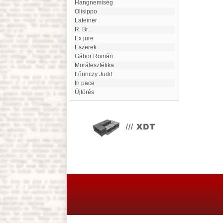
hangnemiség
Olisippo
lateiner
R. Br.
ex jure
eszerek
Gábor Román
morálesztétika
Lőrinczy Judit
in pace
Újtörés