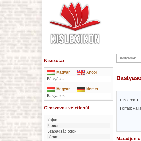
Kisszótár
Magyar
Angol
Bástyás
Bástyások...
----
Magyar
Német
Bástyások...
----
l. Boerok. H.
Címszavak véletlenül
Forrás: Pal
Kaján
Kiepert
Szabadságjogok
Lórom
Maradjon on