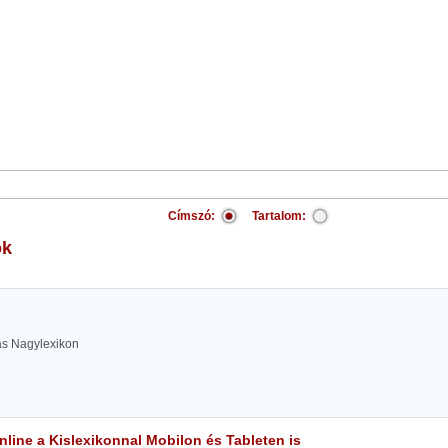
Címszó:
Tartalom:
ok
las Nagylexikon
line a Kislexikonnal Mobilon és Tableten is