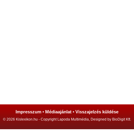
Impresszum
•
Médiaajánlat
•
Visszajelzés küldése
© 2026 Kislexikon.hu - Copyright Lapoda Multimédia, Designed by BioDigit Kft.