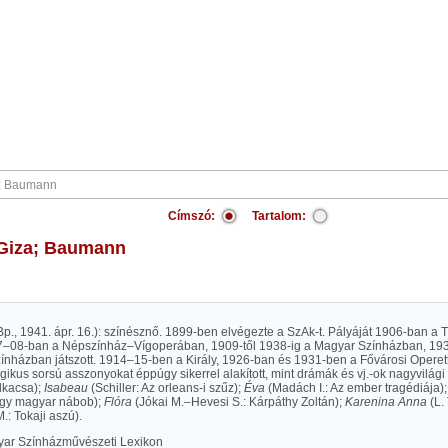
Címszó:
Tartalom:
 Giza; Baumann
p., 1941. ápr. 16.): színésznő. 1899-ben elvégezte a SzAk-t. Pályáját 1906-ban a
7–08-ban a Népszínház–Vígoperában, 1909-től 1938-ig a Magyar Színházban, 19
ínházban játszott. 1914–15-ben a Király, 1926-ban és 1931-ben a Fővárosi Operet
ragikus sorsú asszonyokat éppúgy sikerrel alakított, mint drámák és vj.-ok nagyvilági 
dkacsa);
Isabeau
(Schiller: Az orleans-i szűz);
Éva
(Madách I.: Az ember tragédiája)
Egy magyar nábob);
Flóra
(Jókai M.–Hevesi S.: Kárpáthy Zoltán);
Karenina Anna
(L. 
: Tokaji aszú).
yar Színházművészeti Lexikon