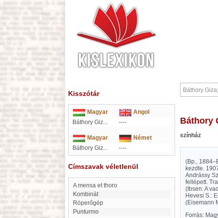
Kisszótár
Magyar
Angol
Báthory
Báthory Giz...
----
színház
Magyar
Német
Báthory Giz...
----
(Bp., 1884–B
Címszavak véletlenül
kezdte. 190
Andrássy Sz
fellépett. T
a mensa et thoro
(Ibsen: A va
kombinát
Hevesi S.: 
(Eisemann M.
Röperőgép
Punturmo
Forrás: Mag