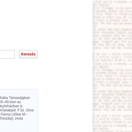
 Thália Társaságban
39–40-ben az
tszínházban is
nőalakjait. F.Sz.
Gina
;
Fanny
(Jókai M.–
Tolsztoj);
Viola