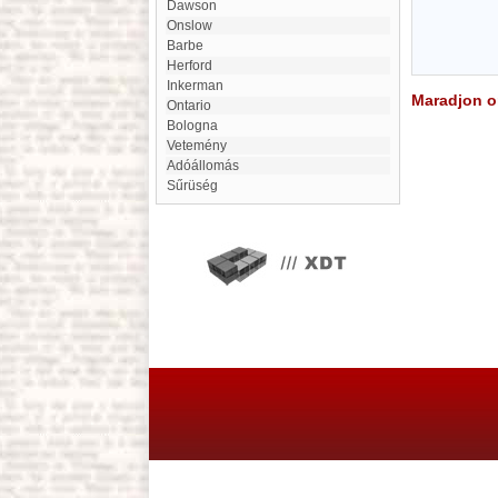
Dawson
Onslow
Barbe
Herford
Inkerman
Maradjon on
Ontario
Bologna
Vetemény
Adóállomás
Sűrüség