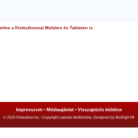
line a Kislexikonnal Mobilon és Tableten is
Impresszum
•
Médiaajánlat
•
Visszajelzés küldése
© 2026 Kislexikon.hu - Copyright Lapoda Multimédia, Designed by BioDigit Kft.