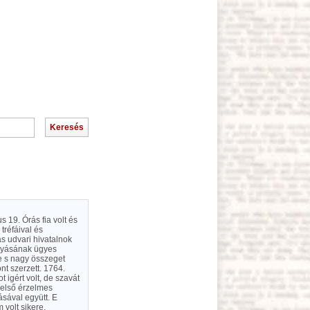
 19. Órás fia volt és
tréfáival és
as udvari hivatalnok
olyásának ügyes
e s nagy összeget
nt szerzett. 1764.
igért volt, de szavát
 első érzelmes
sával együtt. E
volt sikere.