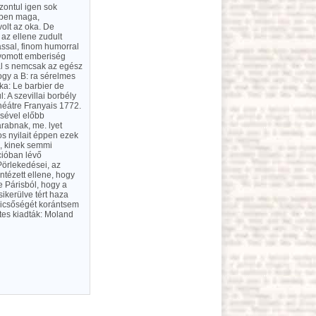
zontul igen sok
szben maga,
olt az oka. De
 az ellene zudult
ssal, finom humorral
lnyomott emberiség
al s nemcsak az egész
ogy a B: ra sérelmes
ka: Le barbier de
: A szevillai borbély
héátre Franyais 1772.
ésével előbb
arabnak, me. lyet
os nyilait éppen ezek
o, kinek semmi
cióban lévő
 Pörlekedései, az
ntézett ellene, hogy
e Párisból, hogy a
ikerülve tért haza
dicsőségét korántsem
tes kiadták: Moland