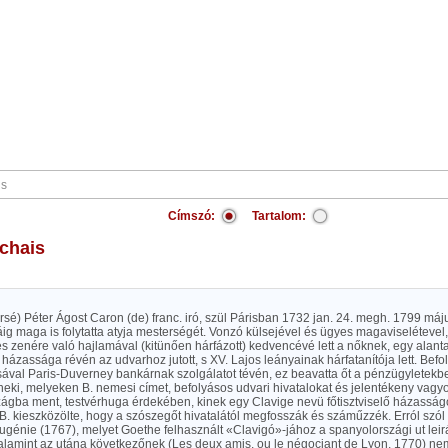
Címszó:
Tartalom:
chais
rsé) Péter Ágost Caron (de) franc. iró, szül Párisban 1732 jan. 24. megh. 1799 május
ig maga is folytatta atyja mesterségét. Vonzó külsejével és ügyes magaviselétevel, 
és zenére való hajlamával (kitünően hárfázott) kedvencévé lett a nőknek, egy alant
ázassága révén az udvarhoz jutott, s XV. Lajos leányainak hárfatanítója lett. Bef
sával Paris-Duverney bankárnak szolgálatot tévén, ez beavatta őt a pénzügyletekb
neki, melyeken B. nemesi címet, befolyásos udvari hivatalokat és jelentékeny vagyo
gba ment, testvérhuga érdekében, kinek egy Clavige nevü főtisztviselő házasságot 
. kieszközölte, hogy a szószegőt hivatalától megfosszák és száműzzék. Erról szól
génie (1767), melyet Goethe felhasznált «Clavigó»-jához a spanyolországi ut leirá
alamint az utána következőnek (Les deux amis, ou le négociant de Lyon, 1770) nem 