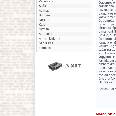
Versificatio
Duverney el
Székás
zaklatásnak
eszközökben
Athinay
bámulatos er
bonheur
közvélemény
dendrit
és pompás ir
bosszulóján
kajüt
főnemesség, 
Nyman
parlamenti i
adagium
Séville, ou 
Alma - Tadema
és Figaro há
fogadta el, 
Santillana
Vaudreull gr
Limnetis
százszor adt
az «Almaviv
vagyona sin
forradalom v
emberekkel v
B. már védek
törvény kez
családjához
érte el a fo
(1874) és Fo
Forrás: Pal
Maradjon on