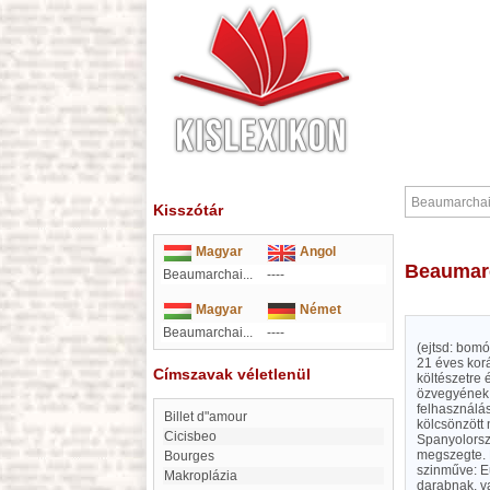
Kisszótár
Magyar
Angol
Beaumar
Beaumarchai...
----
Magyar
Német
Beaumarchai...
----
(ejtsd: bomó
21 éves korá
Címszavak véletlenül
költészetre 
özvegyének h
felhasználá
billet d"amour
kölcsönzött 
cicisbeo
Spanyolorszá
megszegte. B
Bourges
szinműve: Eu
makroplázia
darabnak, v