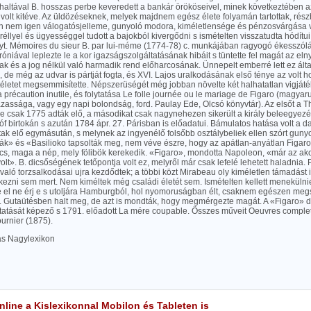
haltával B. hosszas perbe keveredett a bankár örököseivel, minek következtében a
 volt kitéve. Az üldözéseknek, melyek majdnem egész élete folyamán tartottak, ré
 nem igen válogatósjelleme, gunyoló modora, kiméletlensége és pénzosvárgása v
éllyel és ügyességgel tudott a bajokból kivergődni s ismételten visszatudta hódítui
t. Mémoires du sieur B. par lui-méme (1774-78) c. munkájában ragyogó ékesszólá
óniával leplezte le a kor igazságszolgáltatásának hibáit s tüntette fel magát az e
ak és a jog nélkül való harmadik rend előharcosának. Ünnepelt emberré lett ez ált
de még az udvar is pártját fogta, és XVI. Lajos uralkodásának első ténye az volt h
téletet megsemmisítette. Népszerüségét még jobban növelte két halhatatlan vigjáté
la précaution inutile, és folytatása Le folle journée ou le mariage de Figaro (magyarul
zassága, vagy egy napi bolondság, ford. Paulay Ede, Olcsó könyvtár). Az elsőt a T
de csak 1775 adták elő, a másodikat csak nagynehezen sikerült a király beleegyez
óf birtokán s azután 1784 ápr. 27. Párisban is előadatui. Bámulatos hatása volt a d
ak elő egymásután, s melynek az ingyenélő folsőbb osztálybeliek ellen szórt guny
ák» és «Basilioko tapsolták meg, nem véve észre, hogy az apátlan-anyátlan Figar
cs, maga a nép, mely fölibök kerekedik. «Figaro», mondotta Napoleon, «már az ak
olt». B. dicsőségének tetőpontja volt ez, melyről már csak lefelé lehetett haladnia.
aló torzsalkodásai ujra kezdődtek; a többi közt Mirabeau oly kiméletlen támadást i
ezni sem mert. Nem kiméltek még családi életét sem. Ismételten kellett menekülni
e el ne érj e s utoljára Hamburgból, hol nyomoruságban élt, csaknem egészen megs
. Gutaütésben halt meg, de azt is mondták, hogy megmérgezte magát. A «Figaro» 
lytatását képező s 1791. előadott La mére coupable. Összes műveit Oeuvres comple
urnier (1875).
las Nagylexikon
line a Kislexikonnal Mobilon és Tableten is