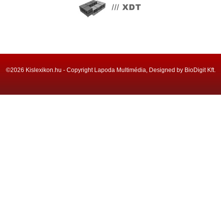
©2026 Kislexikon.hu - Copyright Lapoda Multimédia, Designed by BioDigit Kft.