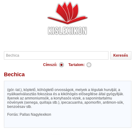
Címszó:
Tartalom:
Bechica
(gör.-lat.), köptető, köhögtető orvosságok, melyek a légutak hurutját, a
nyálkaelválasztás fokozása és a kiköhögés elősegítése által gyógyítják.
Ilyenek az ammoniumsók, a konyhasós vizek, a saponintartalmu
növények (senega, quillaja stb.), ipecacuanha, apomorfin, antimon-sók,
benzoésav stb.
Forrás: Pallas Nagylexikon