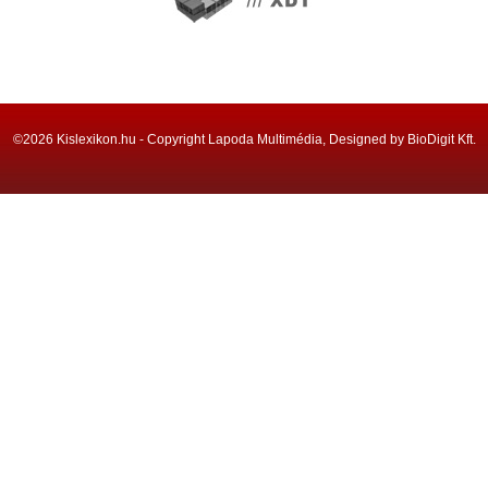
©2026 Kislexikon.hu - Copyright Lapoda Multimédia, Designed by BioDigit Kft.