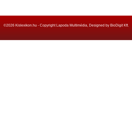
©2026 Kislexikon.hu - Copyright Lapoda Multimédia, Designed by BioDigit Kft.