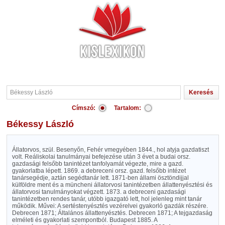
Címszó:
Tartalom:
Békessy László
Állatorvos, szül. Besenyőn, Fehér vmegyében 1844., hol atyja gazdatiszt
volt. Reáliskolai tanulmányai befejezése után 3 évet a budai orsz.
gazdasági felsőbb tanintézet tanfolyamát végezte, mire a gazd.
gyakorlatba lépett. 1869. a debreceni orsz. gazd. felsőbb intézet
tanársegédje, aztán segédtanár lett. 1871-ben állami ösztöndijjal
külföldre ment és a müncheni állatorvosi tanintézetben állattenyésztési és
állatorvosi tanulmányokat végzett. 1873. a debreceni gazdasági
tanintézetben rendes tanár, utóbb igazgató lett, hol jelenleg mint tanár
működik. Művei: A sertéstenyésztés vezérelvei gyakorló gazdák részére.
Debrecen 1871; Általános állattenyésztés. Debrecen 1871; A tejgazdaság
elméleti és gyakorlati szempontból. Budapest 1885. A