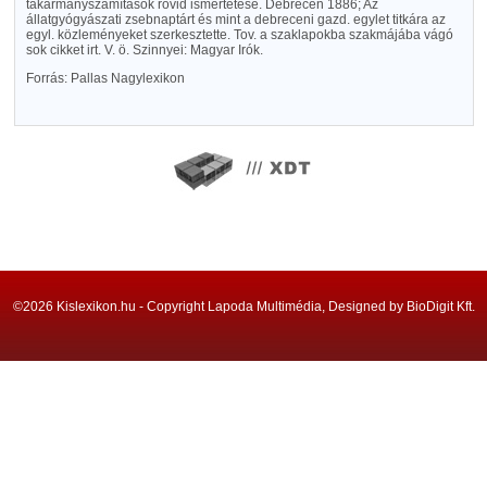
takarmányszámítások rövid ismertetése. Debrecen 1886; Az
állatgyógyászati zsebnaptárt és mint a debreceni gazd. egylet titkára az
egyl. közleményeket szerkesztette. Tov. a szaklapokba szakmájába vágó
sok cikket irt. V. ö. Szinnyei: Magyar Irók.
Forrás: Pallas Nagylexikon
©2026 Kislexikon.hu - Copyright Lapoda Multimédia, Designed by BioDigit Kft.