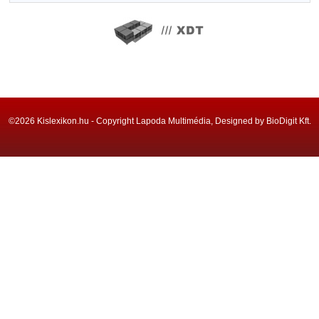
©2026 Kislexikon.hu - Copyright Lapoda Multimédia, Designed by BioDigit Kft.