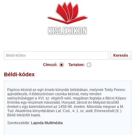
Címszó:
Tartalom:
Béldi-kódex
Papíros kézirat az egri érseki könyvtár birtokában, melynek Toldy Ferenc
ajándékozta. A többszörösen csonka kézirat, mely minden
valószínűséggel a XVI. sz. végéről való, magában foglalja a Bécsi Képes
Krónika egy részének másolatát, Hunyadi Jánost és Mátyást dicsőítő
éneket s egy kalendáriumot az 1458-96. évekre. Másolata megvan a M.
Tud. Akadémia könyvtárában Lat. Cod.. 4. 1. sz. alatt. Elnevezését (II. )
Béldi Istvántól kapta.
Szerkesztette:
Lapoda Multimédia