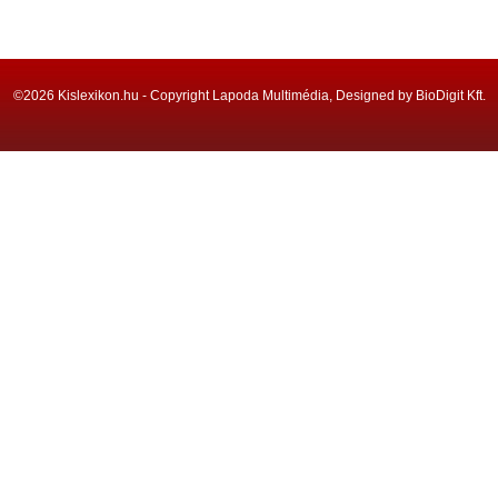
©2026 Kislexikon.hu - Copyright Lapoda Multimédia, Designed by BioDigit Kft.