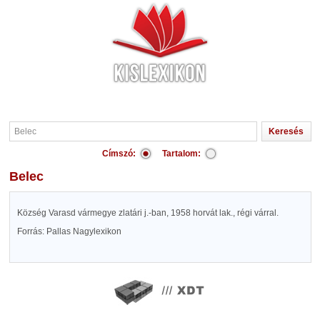
Címszó:
Tartalom:
Belec
Község Varasd vármegye zlatári j.-ban, 1958 horvát lak., régi várral.
Forrás: Pallas Nagylexikon