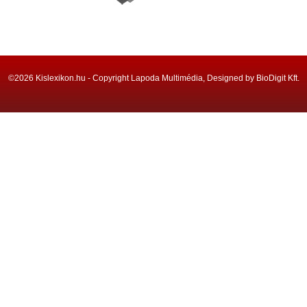
©2026 Kislexikon.hu - Copyright Lapoda Multimédia, Designed by BioDigit Kft.