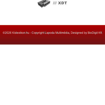
©2026 Kislexikon.hu - Copyright Lapoda Multimédia, Designed by BioDigit Kft.