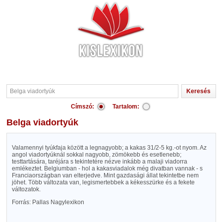
Címszó:
Tartalom:
Belga viadortyúk
Valamennyi tyúkfaja között a legnagyobb; a kakas 31/2-5 kg.-ot nyom. Az
angol viadortyúknál sokkal nagyobb, zömökebb és esetlenebb;
testtartására, taréjára s tekintetére nézve inkább a malaji viadorra
emlékeztet. Belgiumban - hol a kakasviadalok még divatban vannak - s
Franciaországban van elterjedve. Mint gazdasági állat tekintetbe nem
jöhet. Több változata van, legismertebbek a kékesszürke és a fekete
változatok.
Forrás: Pallas Nagylexikon