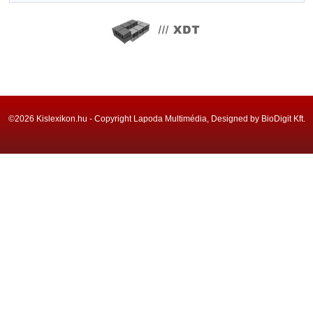
©2026 Kislexikon.hu - Copyright Lapoda Multimédia, Designed by BioDigit Kft.