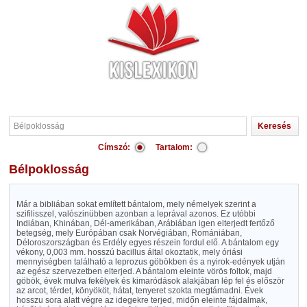
Címszó:
Tartalom:
Bélpoklosság
Már a bibliában sokat említett bántalom, mely némelyek szerint a
szifilisszel, valószinübben azonban a leprával azonos. Ez utóbbi
Indiában, Khinában, Dél-amerikában, Arábiában igen elterjedt fertőző
betegség, mely Európában csak Norvégiában, Romániában,
Déloroszországban és Erdély egyes részein fordul elő. A bántalom egy
vékony, 0,003 mm. hosszú bacillus által okoztatik, mely óriási
mennyiségben található a leprozus göbökben és a nyirok-edények utján
az egész szervezetben elterjed. A bántalom eleinte vörös foltok, majd
göbök, évek mulva fekélyek és kimaródások alakjában lép fel és először
az arcot, térdet, könyököt, hátat, tenyeret szokta megtámadni. Évek
hosszu sora alatt végre az idegekre terjed, midőn eleinte fájdalmak,