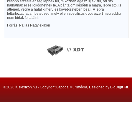
később érzéstelenség lépnek fel, miközben egész ujjak, fül, orr stb.
halhatnak el és lökődhetnek le. A bántalom később a májra, lépre stb. is
átterjed, végre a halál kimerülés következtében beáll. A lepra
feltartóztathatlan betegség, mely ellen specificus gyógyszert még eddig
nem birtak feltalálni.
Forrás: Pallas Nagylexikon
©2026 Kislexikon.hu - Copyright Lapoda Multimédia, Designed by BioDigit Kft.