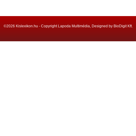
©2026 Kislexikon.hu - Copyright Lapoda Multimédia, Designed by BioDigit Kft.