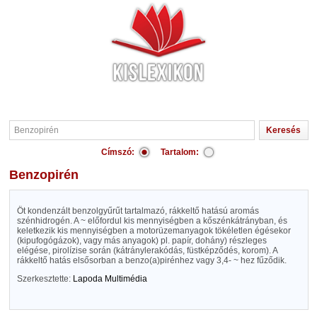
Címszó:
Tartalom:
Benzopirén
Öt kondenzált benzolgyűrűt tartalmazó, rákkeltő hatású aromás
szénhidrogén. A ~ előfordul kis mennyiségben a kőszénkátrányban, és
keletkezik kis mennyiségben a motorüzemanyagok tökéletlen égésekor
(kipufogógázok), vagy más anyagok) pl. papír, dohány) részleges
elégése, pirolízise során (kátránylerakódás, füstképződés, korom). A
rákkeltő hatás elsősorban a benzo(a)pirénhez vagy 3,4- ~ hez fűződik.
Szerkesztette:
Lapoda Multimédia