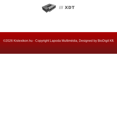
©2026 Kislexikon.hu - Copyright Lapoda Multimédia, Designed by BioDigit Kft.