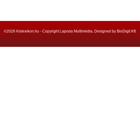
©2026 Kislexikon.hu - Copyright Lapoda Multimédia, Designed by BioDigit Kft.