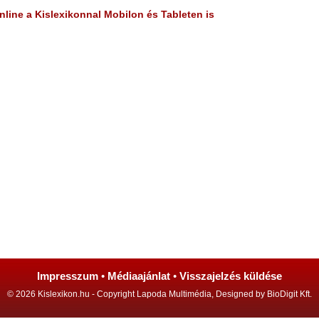
line a Kislexikonnal Mobilon és Tableten is
Impresszum
•
Médiaajánlat
•
Visszajelzés küldése
© 2026 Kislexikon.hu - Copyright Lapoda Multimédia, Designed by BioDigit Kft.