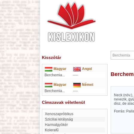
Kisszótár
Magyar
Angol
Berchem
Berchemia...
----
Magyar
Német
Berchemia...
----
Neck (növ.),
nevezik, gyü
Címszavak véletlenül
disz, de ala
Forrás: Pal
Xenoszapróbikus
Sziciliai királyság
Harmatgyökér
Kolerafű