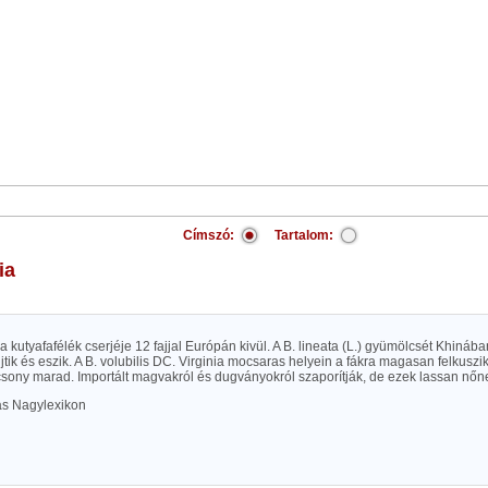
Címszó:
Tartalom:
ia
 a kutyafafélék cserjéje 12 fajjal Európán kivül. A B. lineata (L.) gyümölcsét Khi
jtik és eszik. A B. volubilis DC. Virginia mocsaras helyein a fákra magasan felkuszik.
csony marad. Importált magvakról és dugványokról szaporítják, de ezek lassan nőn
las Nagylexikon