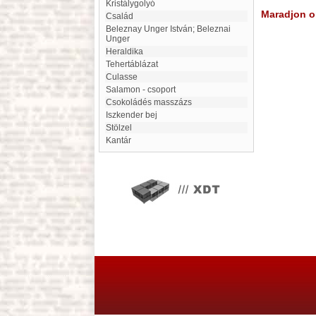
Kristálygolyó
Maradjon on
Család
Beleznay Unger István; Beleznai
Unger
Heraldika
Tehertáblázat
Culasse
Salamon - csoport
csokoládés masszázs
Iszkender bej
Stölzel
Kantár