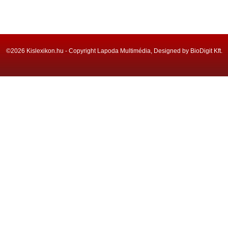
©2026 Kislexikon.hu - Copyright Lapoda Multimédia, Designed by BioDigit Kft.