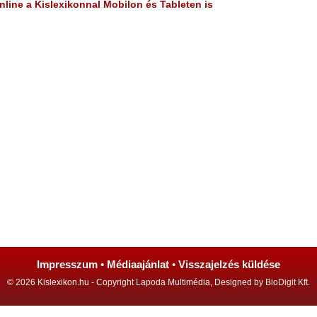
line a Kislexikonnal Mobilon és Tableten is
Impresszum
•
Médiaajánlat
•
Visszajelzés küldése
© 2026 Kislexikon.hu - Copyright Lapoda Multimédia, Designed by BioDigit Kft.