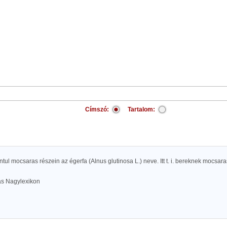
Címszó:
Tartalom:
ntul mocsaras részein az égerfa (Alnus glutinosa L.) neve. Itt t. i. bereknek mocsara
las Nagylexikon