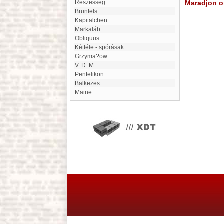
Részesség
Maradjon on
Brunfels
Kapitälchen
Markaláb
Obliquus
Kétféle - spórásak
Grzyma?ow
V. D. M.
Pentelikon
Balkezes
Maine