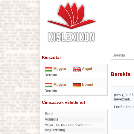
Kisszótár
Magyar
Angol
Berekfa
Berekfa...
----
Magyar
Német
Berekfa...
----
(növ.), Duná
neveznek.
Címszavak véletlenül
Forrás: Pal
berill
Visurgis
Anya - és csecsemővédelem
adjusztirung