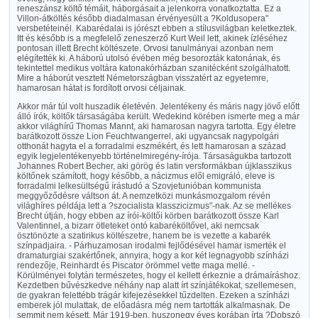
reneszánsz költő témáit, háborgásait a jelenkorra vonatkoztatta. Ez a
Villon-átköltés később diadalmasan érvényesült a ?Koldusopera"
versbetéteinél. Kabarédalai is jórészt ebben a stílusvilágban keletkeztek.
Itt és később is a megfelelő zeneszerző Kurt Weil lett, akinek ízléséhez
pontosan illett Brecht költészete. Orvosi tanulmányai azonban nem
elégítették ki. A háború utolsó évében még besorozták katonának, és
tekintettel medikus voltára katonakórházban szanitécként szolgálhatott.
Mire a háborút vesztett Németországban visszatért az egyetemre,
hamarosan hátat is fordított orvosi céljainak.
Akkor már túl volt huszadik életévén. Jelentékeny és máris nagy jövő előtt
álló írók, költők társaságába került. Wedekind körében ismerte meg a már
akkor világhírű Thomas Mannt, aki hamarosan nagyra tartotta. Egy életre
barátkozott össze Lion Feuchtwangerrel, aki ugyancsak nagypolgári
otthonát hagyta el a forradalmi eszmékért, és lett hamarosan a század
egyik legjelentékenyebb történelmiregény-írója. Társaságukba tartozott
Johannes Robert Becher, aki görög és latin versformákban újklasszikus
költőnek számított, hogy később, a nácizmus elől emigráló, eleve is
forradalmi lelkesültségű írástudó a Szovjetunióban kommunista
meggyőződésre váltson át. A nemzetközi munkásmozgalom révén
világhíres példája lett a ?szocialista klasszicizmus"-nak. Az se mellékes
Brecht útján, hogy ebben az írói-költői körben barátkozott össze Karl
Valentinnel, a bizarr ötleteket ontó kabaréköltővel, aki nemcsak
ösztönözte a szatirikus költészetre, hanem be is vezette a kabarék
színpadjaira. - Párhuzamosan irodalmi fejlődésével hamar ismerték el
dramaturgiai szakértőnek, annyira, hogy a kor két legnagyobb színházi
rendezője, Reinhardt és Piscator örömmel vette maga mellé. -
Körülményei folytán természetes, hogy el kellett érkeznie a drámaíráshoz.
Kezdetben bűvészkedve néhány nap alatt írt színjátékokat, szellemesen,
de gyakran felettébb trágár kifejezésekkel tűzdelten. Ezeken a színházi
emberek jól mulattak, de előadásra még nem tartották alkalmasnak. De
semmit nem késett. Már 1919-ben, huszonegy éves korában írta ?Dobszó