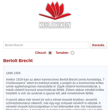
Címszó:
Tartalom:
Bertolt Brecht
1898-1956
Amikor 1928-ban az akkor harmincéves Bertolt Brecht zenés komédiája, ?
A koldusopera" sikert és botrányt aratott, a polgári és a kommunista kritika
szinte egybehangzóan marasztalta el. Egyik oldalról kommunistának, a
másik oldalról burzsoá anarchistának ítélték. Ebben-abban mindkét kritika
helytálló is volt, de azoknak is igazuk lett, akik remekműnek ítélték.
A szerző akkor már ismert író volt a német olvasók körében, verseiről,
színháztudományi cikkeiről, már egy-egy színpadi művéről is vitáztak. A
németül olvasók külországokban is hol lelkesedtek érte, hol indulatosan