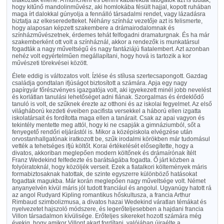
tiltakoztak ellene. A müncheni és berlini kabarékba látogatók azt is tudták,
hogy kitűnő mandolinművész, aki homlokába fésült hajjal, kopott ruhában
maga írt dalokkal gúnyolja a fennálló társadalmi rendet, vagy lázadásra
biztatja az elkeseredetteket. Néhány színház vezetője azt is felismerte,
hogy alaposan képzett szakembere a drámairodalomnak és
színházművészetnek, érdemes tehát felfogadni dramaturgnak. És ha már
szakemberként ott volt a színháznál, akkor a rendezők is munkatársul
fogadták a nagy műveltségű és nagy fantáziájú fiatalembert. Azt azonban
nehéz volt egyértelműen megállapítani, hogy hová is tartozik a kor
művészeti törekvései között.
Élete eddig is változatos volt. Ízlése és stílusa szertecsapongott. Gazdag
családja gondtalan ifjúságot biztosított a számára. Apja egy nagy
papírgyár főrészvényes igazgatója volt, aki igyekezett minél jobb nevelést
és korlátlan tanulási lehetőséget adni fiának. Szorgalmas és érdeklődő
tanuló is volt, de szűknek érezte az otthoni és az iskolai fegyelmet. Az első
világháború kezdeti éveiben pacifista versekkel a háború ellen izgatta
iskolatársait és fordította maga ellen a tanárait. Csak az apai vagyon és
tekintély mentette meg attól, hogy ki ne csapják a gimnáziumból, sőt a
fenyegető rendőri eljárástól is. Mikor a középiskola elvégzése után
orvostanhallgatónak iratkozott be, szűk irodalmi körökben már tudomásul
vették a tehetséges ifjú költőt. Korai értékelését elősegítette, hogy a
divatos, akkoriban meglepően modern költőnek és drámaírónak ítélt
Franz Wedekind felfedezte és barátságába fogadta. Ő járt közben a
folyóiratoknál, hogy közöljék verseit. Ezek a fiatalkori költemények máris
formabiztosaknak hatottak, de szinte egyszerre különböző hatásokat
fogadtak magukba. Már korán meglepően nagy műveltsége volt. Német
anyanyelvén kívül máris jól tudott franciául és angolul. Ugyanúgy hatott rá
az angol Rudyard Kipling romantikus hőskultusza, a francia Arthur
Rimbaud szimbolizmusa, a divatos hazai Wedekind váratlan témákat és
nyelvezetet hajszoló módszere, és legerőteljesebben a hajdani francia
Villon társadalmon kívülisége. Erőteljes sikereket hozott számára még
évekig, hogy amikor Villont akart fordítani, valójában újraélte a