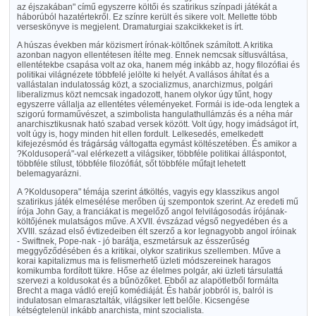
az éjszakában" című egyszerre költői és szatirikus színpadi játékát a
háborúból hazatértekről. Ez színre került és sikere volt. Mellette több
verseskönyve is megjelent. Dramaturgiai szakcikkeket is írt.
A húszas években már közismert írónak-költőnek számított. A kritika
azonban nagyon ellentétesen ítélte meg. Ennek nemcsak sítlusváltása,
ellentétekbe csapása volt az oka, hanem még inkább az, hogy filozófiai és
politikai világnézete többfelé jelölte ki helyét. A vallásos áhítat és a
vallástalan indulatosság közt, a szocializmus, anarchizmus, polgári
liberalizmus közt nemcsak ingadozott, hanem olykor úgy tűnt, hogy
egyszerre vállalja az ellentétes véleményeket. Formái is ide-oda lengtek a
szigorú formaművészet, a szimbolista hangulathullámzás és a néha már
anarchisztikusnak ható szabad versek között. Volt úgy, hogy imádságot írt,
volt úgy is, hogy minden hit ellen fordult. Lelkesedés, emelkedett
kifejezésmód és trágárság váltogatta egymást költészetében. És amikor a
?Koldusoperá"-val elérkezett a világsiker, többféle politikai álláspontot,
többféle stílust, többféle filozófiát, sőt többféle műfajt lehetett
belemagyarázni.
A ?Koldusopera" témája szerint átköltés, vagyis egy klasszikus angol
szatirikus játék elmesélése merőben új szempontok szerint. Az eredeti mű
írója John Gay, a franciákat is megelőző angol felvilágosodás írójának-
költőjének mulatságos műve. A XVII. évszázad végső negyedében és a
XVIII. század első évtizedeiben élt szerző a kor legnagyobb angol íróinak
- Swiftnek, Pope-nak - jó barátja, eszmetársuk az ésszerűség
meggyőződésében és a kritikai, olykor szatirikus szellemben. Műve a
korai kapitalizmus ma is felismerhető üzleti módszereinek haragos
komikumba fordított tükre. Hőse az élelmes polgár, aki üzleti társulattá
szervezi a koldusokat és a bűnözőket. Ebből az alapötletből formálta
Brecht a maga vádló erejű komédiáját. És habár jobbról is, balról is
indulatosan elmarasztalták, világsiker lett belőle. Kicsengése
kétségtelenül inkább anarchista, mint szocialista.