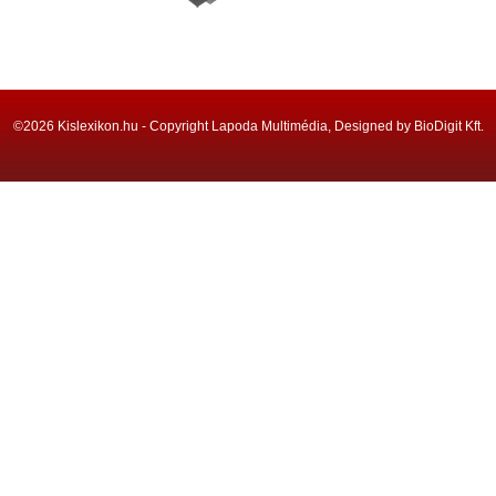
©2026 Kislexikon.hu - Copyright Lapoda Multimédia, Designed by BioDigit Kft.